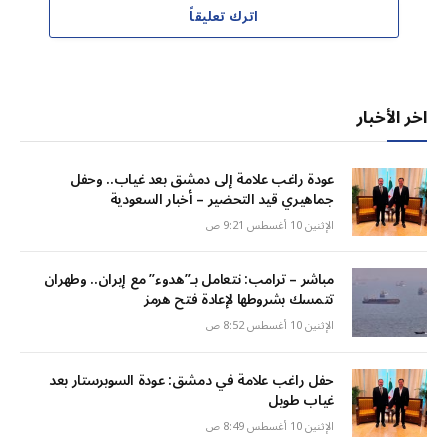
اترك تعليقاً
اخر الأخبار
عودة راغب علامة إلى دمشق بعد غياب.. وحفل
جماهيري قيد التحضير – أخبار السعودية
الإثنين 10 أغسطس 9:21 ص
مباشر – ترامب: نتعامل بـ”هدوء” مع إيران.. وطهران
تتمسك بشروطها لإعادة فتح هرمز
الإثنين 10 أغسطس 8:52 ص
حفل راغب علامة في دمشق: عودة السوبرستار بعد
غياب طويل
الإثنين 10 أغسطس 8:49 ص