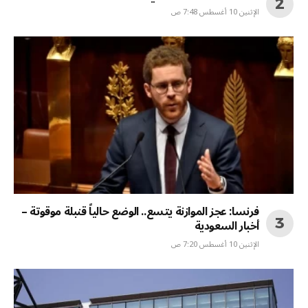
الإثنين 10 أغسطس 7:48 ص
فرنسا: عجز الموازنة يتسع.. الوضع حالياً قنبلة موقوتة –
أخبار السعودية
الإثنين 10 أغسطس 7:20 ص