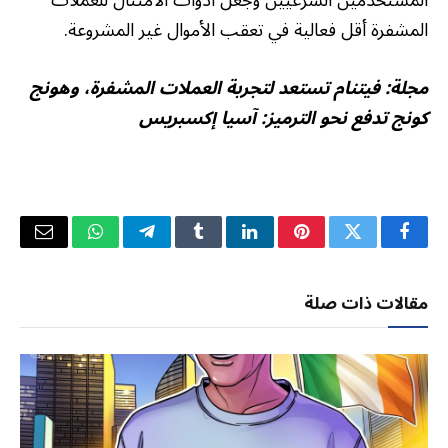
المستخدمين الشرعيين وجعل أدوات الامتثال للعملات
المشفرة أقل فعالية في تعقب الأموال غير المشروعة.
مجلة:
فيتنام تستعد لتجربة العملات المشفرة، وهونج
كونج تدفع نحو الترميز: آسيا إكسبريس
فيسبوك
تويتر
بينتيريست
لينكدإن
Tumblr
تيلقرام
واتساب
البريد
الإلكتر
مقالات ذات صلة