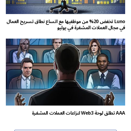
Luno تخفض 20% من موظفيها مع اتساع نطاق تسريح العمال
في مجال العملات المشفرة في يوليو
AAA تطلق لوحة Web3 لنزاعات العملات المشفرة