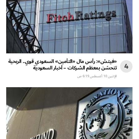
«فيتش»: رأس مال «التأمين» السعودي قوي.. الربحية
تتحسّن بمعظم الشركات – أخبار السعودية
الإثنين 10 أغسطس 6:19 ص