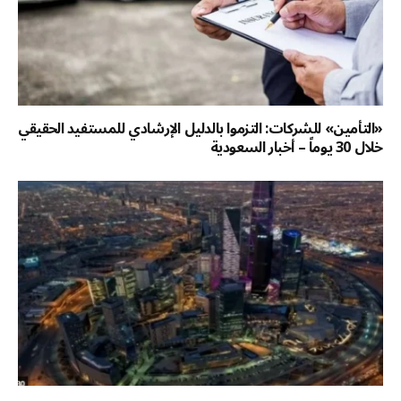
«التأمين» للشركات: التزموا بالدليل الإرشادي للمستفيد الحقيقي
خلال 30 يوماً – أخبار السعودية