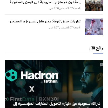
يصعّدون هجماتهم الصاروخية على اليمن والسعودية
الجمعة 07 أغسطس 9:30 ص
تطورات حريق تنومة: مدير هلال عسير يزور المصابين
الجمعة 07 أغسطس 9:27 ص
رائج الآن