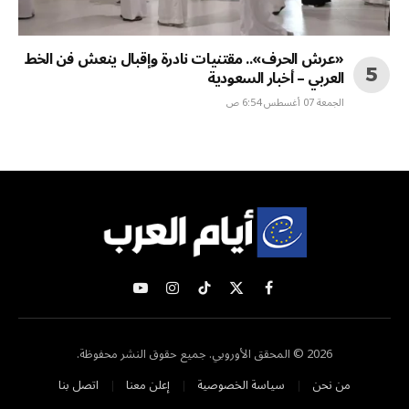
«عرش الحرف».. مقتنيات نادرة وإقبال ينعش فن الخط
العربي – أخبار السعودية
الجمعة 07 أغسطس 6:54 ص
X
فيسبوك
تيكتوك
الانستغرام
يوتيوب
(Twitter)
2026 © المحقق الأوروبي. جميع حقوق النشر محفوظة.
من نحن
سياسة الخصوصية
إعلن معنا
اتصل بنا