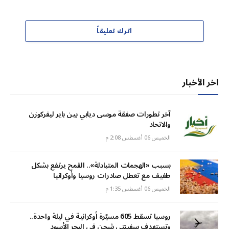
اترك تعليقاً
اخر الأخبار
آخر تطورات صفقة موسى ديابي بين باير ليفركوزن
والاتحاد
الخميس 06 أغسطس 2:08 م
بسبب «الهجمات المتبادلة».. القمح يرتفع بشكل
طفيف مع تعطل صادرات روسيا وأوكرانيا
الخميس 06 أغسطس 1:35 م
روسيا تسقط 605 مسيّرة أوكرانية في ليلة واحدة..
وتستهدف سفينتي شحن في البحر الأسود