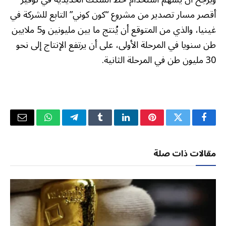
أقصر مسار تصدير من مشروع “كون كوني” التابع للشركة في
غينيا، والذي من المتوقع أن يُنتج ما بين مليونين و5 ملايين
طن سنويا في المرحلة الأولى، على أن يرتفع الإنتاج إلى نحو
30 مليون طن في المرحلة الثانية.
فيسبوك
تويتر
بينتيريست
لينكدإن
Tumblr
تيلقرام
واتساب
البريد
الإلكتر
مقالات ذات صلة