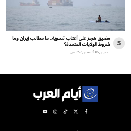
مضيق هرمز على أعتاب تسوية.. ما مطالب إيران وما
شروط الولايات المتحدة؟
الخميس 06 أغسطس 9:57 ص
X
فيسبوك
تيكتوك
الانستغرام
يوتيوب
(Twitter)