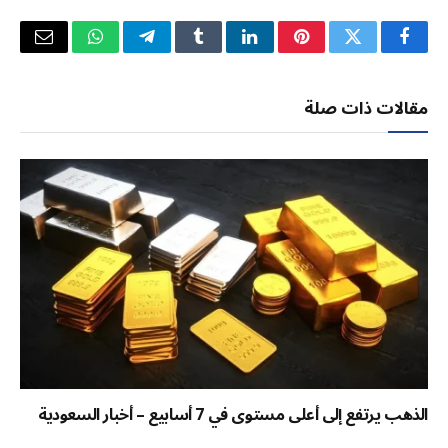
فيسبوك
تويتر
بينتيريست
لينكدإن
Tumblr
تيلقرام
واتساب
البريد
الإلكتر
مقالات ذات صلة
الذهب يرتفع إلى أعلى مستوى في 7 أسابيع – أخبار السعودية