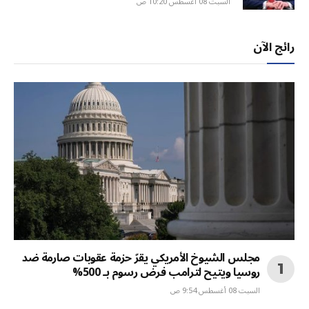
السبت 08 أغسطس 10:20 ص
رائج الآن
مجلس الشيوخ الأمريكي يقرّ حزمة عقوبات صارمة ضد
روسيا ويتيح لترامب فرض رسوم بـ 500%
السبت 08 أغسطس 9:54 ص