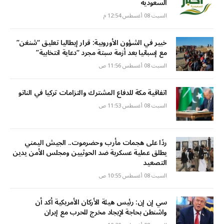
السعودية
السبت 08 أغسطس 12:54 م
خبير في الشؤون الأوروبية: قرار إيطاليا تعليق “شنغن”
مع إسبانيا بعد أزمة سبتة مجرد “دعاية انتخابية”
السبت 08 أغسطس 11:56 ص
اتفاقية مكة للدفاع المشترك والتزامات تركيا في الناتو
السبت 08 أغسطس 11:53 ص
ردًا على هجمات مأرب وحضرموت.. الجيش اليمني
يطلق عملية عسكرية ضد الحوثيين ومجلس الأمن يدين
التصعيد
السبت 08 أغسطس 10:55 ص
سي إن إن: رئيس هيئة الأركان الأمريكية أكد أن
واشنطن بحاجة لإيجاد مخرج للحرب مع إيران