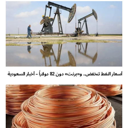
أسعار النفط تنخفض.. و«برنت» دون 82 دولاراً – أخبار السعودية