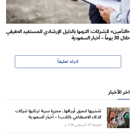
«التأمين» للشركات: التزموا بالدليل الإرشادي للمستفيد الحقيقي
خلال 30 يوماً – أخبار السعودية
اترك تعليقاً
اخر الأخبار
تشتريها لتمزق أوراقها.. مجزرة سرية ترتكبها شركات
الذكاء الاصطناعي بالكتب! – أخبار السعودية
الجمعة 07 أغسطس 7:06 م