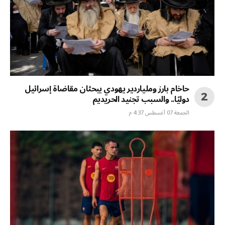
حاخام بارز وملياردير يهودي يبحثان مقاضاة إسرائيل
دوليًا.. والسبب تجنيد الحريديم
الجمعة 07 أغسطس 4:37 م