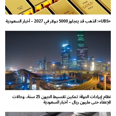
«UBS»: الذهب قد يتجاوز 5000 دولار في 2027 – أخبار السعودية
نظام إيرادات الدولة: تمكين تقسيط الديون 25 سنة.. وحالات
للإعفاء حتى مليون ريال – أخبار السعودية