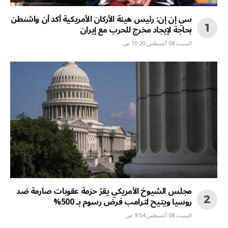
سي إن إن: رئيس هيئة الأركان الأمريكية أكد أن واشنطن
بحاجة لإيجاد مخرج للحرب مع إيران
السبت 08 أغسطس 10:20 ص
مجلس الشيوخ الأمريكي يقرّ حزمة عقوبات صارمة ضد
روسيا ويتيح لترامب فرض رسوم بـ 500%
السبت 08 أغسطس 9:54 ص