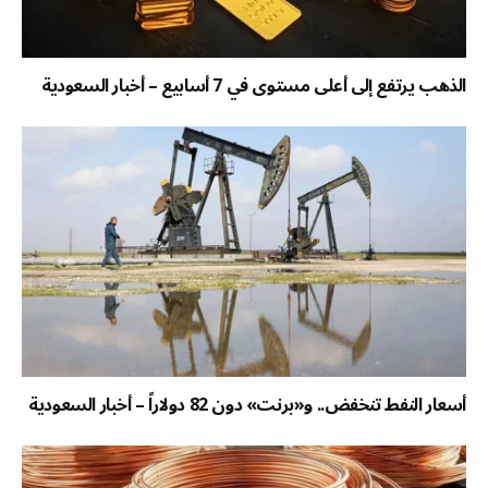
الذهب يرتفع إلى أعلى مستوى في 7 أسابيع – أخبار السعودية
أسعار النفط تنخفض.. و«برنت» دون 82 دولاراً – أخبار السعودية