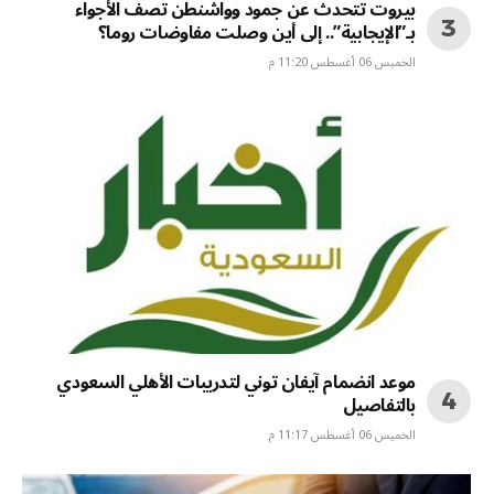
بيروت تتحدث عن جمود وواشنطن تصف الأجواء
بـ”الإيجابية”.. إلى أين وصلت مفاوضات روما؟
الخميس 06 أغسطس 11:20 م
موعد انضمام آيفان توني لتدريبات الأهلي السعودي
بالتفاصيل
الخميس 06 أغسطس 11:17 م