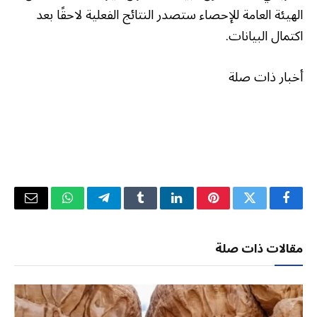
الهيئة العامة للإحصاء ستصدر النتائج الفعلية لاحقًا بعد
اكتمال البيانات.
أخبار ذات صلة
فيسبوك
تويتر
بينتيريست
لينكدإن
Tumblr
تيلقرام
واتساب
البريد
الإلكتر
مقالات ذات صلة