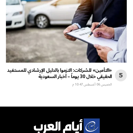
«التأمين» للشركات: التزموا بالدليل الإرشادي للمستفيد
الحقيقي خلال 30 يوماً – أخبار السعودية
الخميس 06 أغسطس 10:47 م