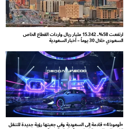
ارتفعت 58%.. 15.342 مليار ريال واردات القطاع الخاص
السعودي خلال 30 يوماً – أخبار السعودية
«أومودا 4» قادمة إلى السعودية وفي جعبتها رؤية جديدة للتنقل