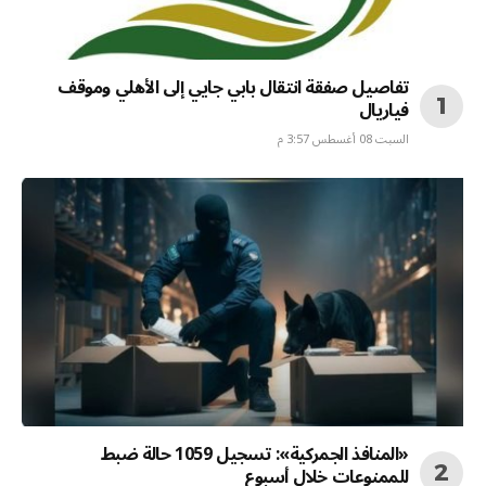
تفاصيل صفقة انتقال بابي جايي إلى الأهلي وموقف
فياريال
السبت 08 أغسطس 3:57 م
«المنافذ الجمركية»: تسجيل 1059 حالة ضبط
للممنوعات خلال أسبوع