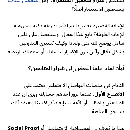
يساعدني
شراء متابعين انستقرام
؟ وهل
متابعين سناب
يستحقون الاستثمار أصلًا؟
الإجابة القصيرة: نعم، إذا تم الأمر بطريقة ذكية ومدروسة.
الإجابة الطويلة؟ تابع هذا المقال، وستحصل على دليل
شامل يوضح لك متى ولماذا وكيف تشتري المتابعين
بشكل فعّال وآمن دون الإضرار بحسابك أو سمعتك الرقمية.
أولًا: لماذا يلجأ البعض إلى شراء المتابعين؟
النجاح في منصات التواصل الاجتماعي يعتمد على
الانطباع الأول
. عندما يزور أحدهم حسابك ويرى أن عدد
المتابعين بالمئات أو الآلاف، فإنه يتأثر نفسيًا ويعتقد أنك
تستحق المتابعة.
هذا ما يُعرف بـ “المصداقية الاجتماعية” أو
Social Proof
،