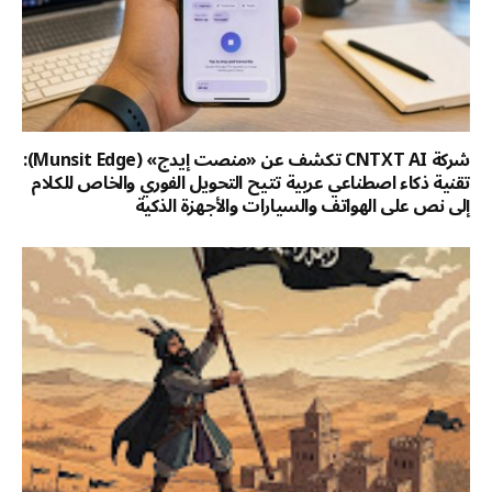
شركة CNTXT AI تكشف عن «منصت إيدج» (Munsit Edge):
تقنية ذكاء اصطناعي عربية تتيح التحويل الفوري والخاص للكلام
إلى نص على الهواتف والسيارات والأجهزة الذكية