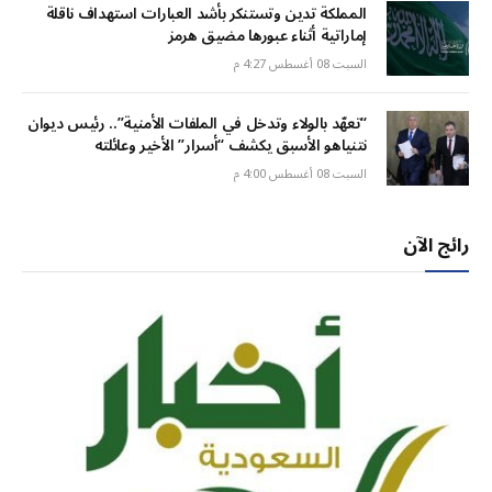
المملكة تدين وتستنكر بأشد العبارات استهداف ناقلة
إماراتية أثناء عبورها مضيق هرمز
السبت 08 أغسطس 4:27 م
“تعهّد بالولاء وتدخل في الملفات الأمنية”.. رئيس ديوان
نتنياهو الأسبق يكشف “أسرار” الأخير وعائلته
السبت 08 أغسطس 4:00 م
رائج الآن